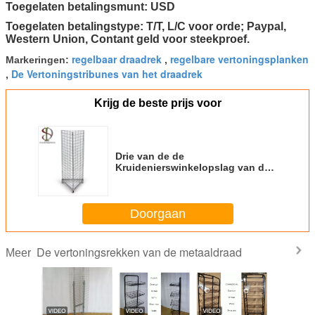
Toegelaten betalingsmunt: USD
Toegelaten betalingstype: T/T, L/C voor orde; Paypal,
Western Union, Contant geld voor steekproef.
regelbaar draadrek
regelbare vertoningsplanken
Markeringen:
,
De Vertoningstribunes van het draadrek
,
Krijg de beste prijs voor
Drie van de de
Kruidenierswinkelopslag van de
Kantendriehoek de
Vertoningsrekken voor
Supmarket-Metaal Gridwall
Doorgaan
De vertoningsrekken van de metaaldraad
Meer