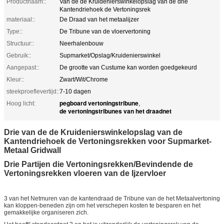
Productnaam::
Van de de Kruidenierswinkelopslag van de drie
Kantendriehoek de Vertoningsrek
materiaal::
De Draad van het metaalijzer
Type::
De Tribune van de vloervertoning
Structuur::
Neerhalenbouw
Gebruik::
Supmarket/Opslag/Kruidenierswinkel
Aangepast::
De grootte van Custume kan worden goedgekeurd
Kleur::
Zwart/Wit/Chrome
steekproeflevertijd::
7-10 dagen
pegboard vertoningstribune
Hoog licht:
,
de vertoningstribunes van het draadnet
Drie van de de Kruidenierswinkelopslag van de
Kantendriehoek de Vertoningsrekken voor Supmarket-
Metaal Gridwall
Drie Partijen die Vertoningsrekken/Bevindende de
Vertoningsrekken vloeren van de Ijzervloer
3 van het Netmuren van de kantendraad de Tribune van de het Metaalvertoning
kan kloppen-beneden zijn om het verschepen kosten te besparen en het
gemakkelijke organiseren zich.