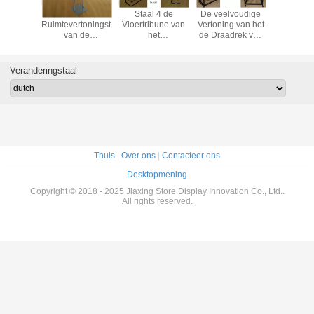
Inro 6 de Rekken
De regelbare
KD 6 Rekken van
Universe
van de de
Rekken die van
de de
Ruimtevert
Draadvertoning
de de
Draadvertoning
van 
van het
Draadvertoning
van het
Metaalvlo
Plankenmetaal
van het
Kantenmetaal met
Enige of 
met richt zich
Hoogtemetaal
Ijzer Tubulair
Kant
Veranderingstaal
Regelbare
voor Supmarket
Kader
Hoogteplank
Eigenschap
vouwen
Thuis
|
Over ons
|
Contacteer ons
Desktopmening
Copyright © 2018 - 2025 Jiaxing Store Display Innovation Co., Ltd..
All rights reserved.