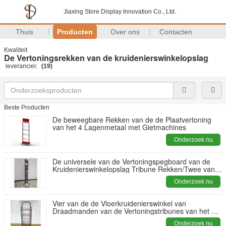
Jiaxing Store Display Innovation Co., Ltd.
Thuis
Producten
Over ons
Contacten
Kwaliteit
De Vertoningsrekken van de kruidenierswinkelopslag
leverancier.
(19)
Beste Producten
De beweegbare Rekken van de de Plaatvertoning
van het 4 Lagenmetaal met Gietmachines
Onderzoek nu
De universele van de Vertoningspegboard van de
Kruidenierswinkelopslag Tribune Rekken/Twee van
de het Metaalvertoning
Onderzoek nu
Vier van de de Vloerkruidenierswinkel van
Draadmanden van de Vertoningstribunes van het de
Rijengemak Multirekken van de de Opslagvertoning
Onderzoek nu