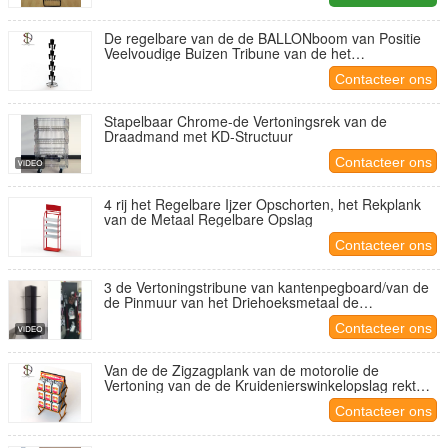
De regelbare van de de BALLONboom van Positie
Veelvoudige Buizen Tribune van de het
Metaalvertoning met Magneet
Contacteer ons
Stapelbaar Chrome-de Vertoningsrek van de
Draadmand met KD-Structuur
Contacteer ons
4 rij het Regelbare Ijzer Opschorten, het Rekplank
van de Metaal Regelbare Opslag
Contacteer ons
3 de Vertoningstribune van kantenpegboard/van de
de Pinmuur van het Driehoeksmetaal de
Vertoningsrek
Contacteer ons
Van de de Zigzagplank van de motorolie de
Vertoning van de de Kruidenierswinkelopslag rekt
Tubulair Kader
Contacteer ons