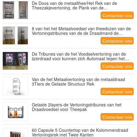
De Doos van de metaalthee/Het Rek van de
Theezakjevertoning, de Plank van de
Draadvertoning voor Theepak
Contacteer ons
8 van het het Metaalvoedsel van theedozen van de
Vertoningstribunes van de de Draadmand de
Vertoningsrek voor Theepakket
Contacteer ons
De Tribunes van de het Voedselvertoning van de
ijzerdraad voor kunnen zich Automaat tegen het
Hoogste Gemakkelijke Bewegen verzetten zich
Contacteer ons
Van de het Metaalvertoning van de metaaldraad
3Tiers de Gelaste Structuur Rek
Contacteer ons
Gelaste 2layers-de Vertoningstribunes van het
Draadvoedsel voor Theepak
Contacteer ons
60 Capsule 5 Countertop van de Kolommendraad
Vertoningsrek met Twee Kanten