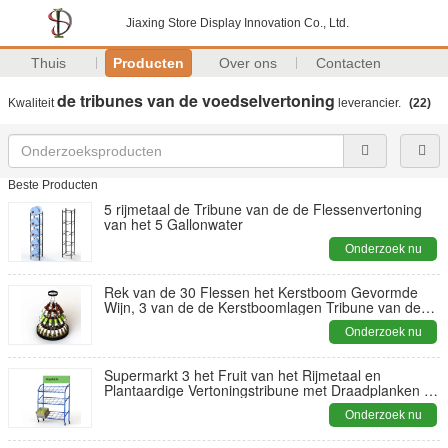
Jiaxing Store Display Innovation Co., Ltd.
Thuis
Producten
Over ons
Contacten
de tribunes van de voedselvertoning
Kwaliteit
leverancier.
(22)
Beste Producten
5 rijmetaal de Tribune van de de Flessenvertoning
van het 5 Gallonwater
Onderzoek nu
Rek van de 30 Flessen het Kerstboom Gevormde
Wijn, 3 van de de Kerstboomlagen Tribune van de
Wijnfles
Onderzoek nu
Supermarkt 3 het Fruit van het Rijmetaal en
Plantaardige Vertoningstribune met Draadplanken en
Hoogste Teken
Onderzoek nu