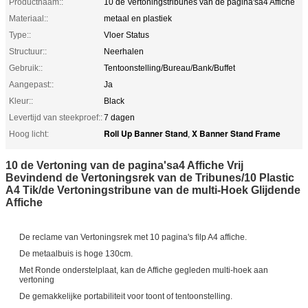
Productnaam::
10 de Vertoningstribunes van de pagina'sa4 Affiche
Materiaal::
metaal en plastiek
Type::
Vloer Status
Structuur::
Neerhalen
Gebruik::
Tentoonstelling/Bureau/Bank/Buffet
Aangepast::
Ja
Kleur::
Black
Levertijd van steekproef::
7 dagen
Roll Up Banner Stand
X Banner Stand Frame
Hoog licht:
,
10 de Vertoning van de pagina'sa4 Affiche Vrij
Bevindend de Vertoningsrek van de Tribunes/10 Plastic
A4 Tik/de Vertoningstribune van de multi-Hoek Glijdende
Affiche
De reclame van Vertoningsrek met 10 pagina's filp A4 affiche.
De metaalbuis is hoge 130cm.
Met Ronde onderstelplaat, kan de Affiche gegleden multi-hoek aan
vertoning
De gemakkelijke portabiliteit voor toont of tentoonstelling.