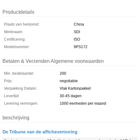
Productdetails
Plaats van herkomst:
China
Merknaam:
SDI
Certificering:
ISO
Modelnummer:
9PS172
Betalen & Verzenden Algemene voorwaarden
Min. bestelaantal:
200
Prijs:
negotiable
Verpakking Details:
Vlak Kartonpakket
Levertijd:
30-45 dagen
Levering vermogen:
1000 eenheden per maand
beschrijving
De Tribune van de affichevertoning