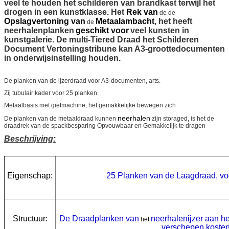
veel te houden het schilderen van brandkast terwijl het
drogen in een kunstklasse. Het
Rek van
de de
Opslagvertoning van
Metaalambacht
, het heeft
de
neerhalenplanken
geschikt voor
veel kunsten in
kunstgalerie. De multi-Tiered Draad het Schilderen
Document Vertoningstribune kan A3-groottedocumenten
in onderwijsinstelling houden.
De planken van de ijzerdraad voor A3-documenten, arts.
Zij tubulair kader voor 25 planken
Metaalbasis met gietmachine, het gemakkelijke bewegen zich
neerhalen
De planken van de metaaldraad kunnen
zijn storaged, is het de
draadrek van de spackbesparing Opvouwbaar en Gemakkelijk te dragen
Beschrijving:
Eigenschap:
25 Planken van de Laagdraad, v
Structuur:
De Draadplanken van
neerhalenijzer
aan he
het
verschepen koste