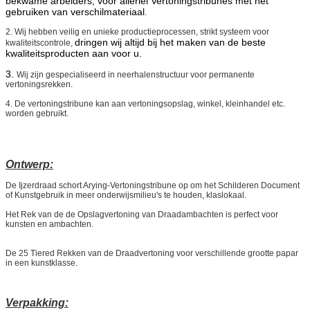
bekwame arbeiders, voor allerlei Vertoningstribunes met het
gebruiken van verschilmateriaal
.
2. Wij hebben veilig en unieke productieprocessen, strikt systeem voor
dringen wij altijd bij het maken van de beste
kwaliteitscontrole,
kwaliteitsproducten aan voor u.
3.
Wij zijn gespecialiseerd in neerhalenstructuur voor permanente
vertoningsrekken.
4. De vertoningstribune kan aan vertoningsopslag, winkel, kleinhandel etc.
worden gebruikt.
Ontwerp:
De Ijzerdraad schort Arying-Vertoningstribune op om het Schilderen Document
of Kunstgebruik in meer onderwijsmilieu's te houden, klaslokaal.
Het Rek van de de Opslagvertoning van Draadambachten is perfect voor
kunsten en ambachten.
De 25 Tiered Rekken van
de
Draadvertoning voor verschillende grootte papar
in een kunstklasse
.
Verpakking: