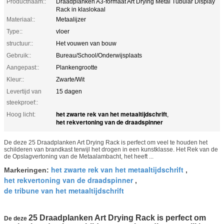
Productnaam::
Draadplanken A3-formaat Art Drying Metal Tubular Display
Rack in klaslokaal
Materiaal::
Metaalijzer
Type::
vloer
structuur::
Het vouwen van bouw
Gebruik::
Bureau/School/Onderwijsplaats
Aangepast::
Plankengrootte
Kleur::
Zwarte/Wit
Levertijd van
15 dagen
steekproef::
het zwarte rek van het metaaltijdschrift
Hoog licht:
,
het rekvertoning van de draadspinner
De deze 25 Draadplanken Art Drying Rack is perfect om veel te houden het
schilderen van brandkast terwijl het drogen in een kunstklasse. Het Rek van de
de Opslagvertoning van de Metaalambacht, het heeft ...
het zwarte rek van het metaaltijdschrift
Markeringen:
,
het rekvertoning van de draadspinner
,
de tribune van het metaaltijdschrift
25 Draadplanken Art Drying Rack is perfect om
De deze