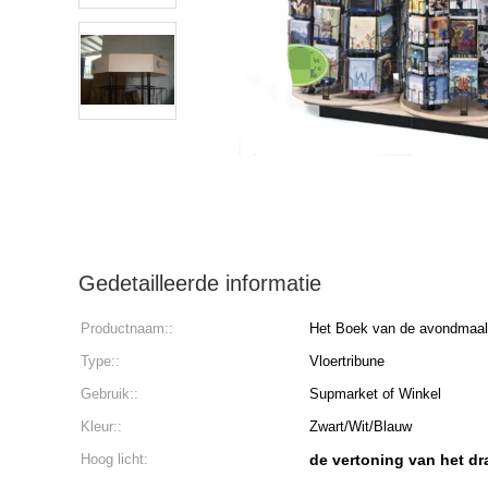
Gedetailleerde informatie
Productnaam::
Het Boek van de avondmaals
Type::
Vloertribune
Gebruik::
Supmarket of Winkel
Kleur::
Zwart/Wit/Blauw
Hoog licht:
de vertoning van het d