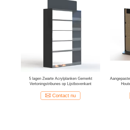
toning van
POP MDF Gemerkte Vertoningstribunes
Pas het Re
de Grootte
v
Contact nu