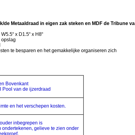
k/de Metaaldraad in eigen zak steken en MDF de Tribune va
 W5.5“ x D1.5“ x H8“
r opslag
l
sten te besparen en het gemakkelijke organiseren zich
en Bovenkant
 Pool van de ijzerdraad
imte en het verschepen kosten.
ouder inbegrepen is
ndertekenen, gelieve te zien onder
eekproef.