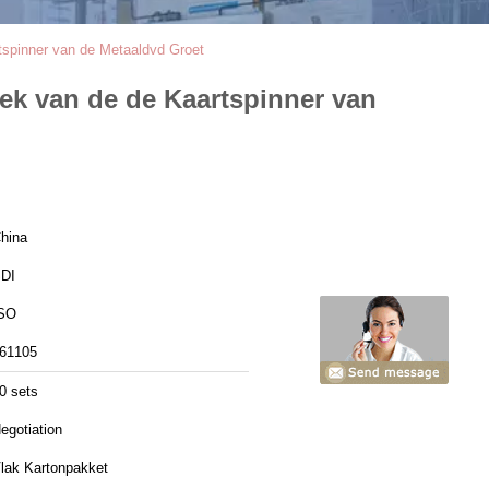
tspinner van de Metaaldvd Groet
ek van de de Kaartspinner van
hina
DI
SO
61105
0 sets
egotiation
lak Kartonpakket