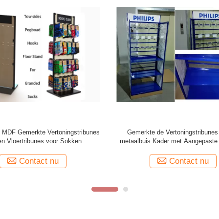
k van de de Plankenvertoning van
Houten de Helmen van de merkmoto
draad/de Grafische Zij POP Tribune
het Rek van de Metaalvertoning m
an de Draadvertoning aan
grafisch
Contact nu
Contact nu