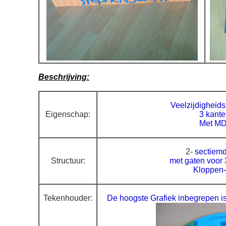
Beschrijving:
Veelzijdigheid
Eigenschap:
3 kante
Met MD
2-
sectiemd
Structuur:
met gaten voor 
Kloppen-
Teken
houder:
De hoogste Grafiek inbegrepen is