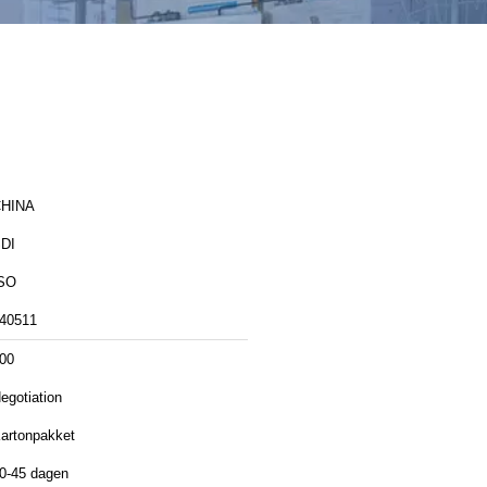
HINA
DI
SO
40511
00
egotiation
artonpakket
0-45 dagen