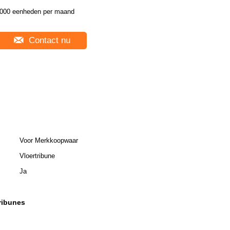
000 eenheden per maand
Contact nu
Voor Merkkoopwaar
Vloertribune
Ja
ribunes