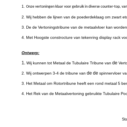
1.
Onze vertoningen klaar voor gebruik in diverse counter-top, va
2. Wij hebben de lijnen van de poederdeklaag om zwart etc.
3. De de Vertoningstribune van de metaalvloer kan worden
4.
Met Hoogste constrocture
van
teken
ring display rack
vo
Ontwerp:
1.
de
Wij kunnen tot
Metaal de Tubulaire Tribune van
Vert
de de
2.
Wij ontwerpen 3-4 de tribune van
spinnervloer v
3.
Het Metaal om Rotortribune heeft een rond metaal 5 be
4.
Het Rek van de Metaalvertoning gebruikte Tubulaire Pool
St