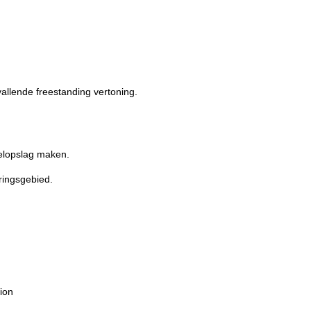
vallende freestanding vertoning.
kelopslag maken.
ringsgebied.
ion