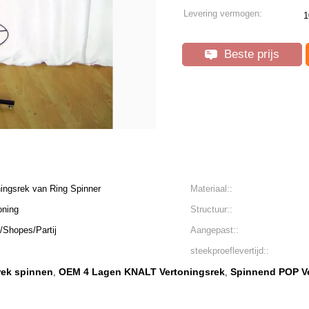
Levering vermogen:
1
Beste prijs
ingsrek van Ring Spinner
Materiaal::
oning
Structuur::
/Shopes/Partij
Aangepast::
steekproeflevertijd::
rek spinnen
OEM 4 Lagen KNALT Vertoningsrek
Spinnend POP V
,
,