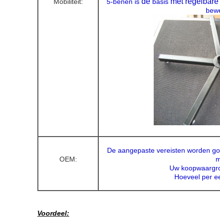
de
met regelbare
Mobiliteit:
5-benen is
basis
bewe
De aangepaste vereisten worden goe
OEM:
m
Uw koopwaargroo
Hoeveel per ee
Voordeel: