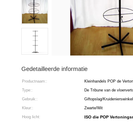
Gedetailleerde informatie
Productnaam::
Kleinhandels POP de Verton
Type::
De Tribune van de vloervert
Gebruik::
Giftopslag/Kruidenierswinkel
Kleur::
Zwarte/Wit
Hoog licht:
ISO die POP Vertonings