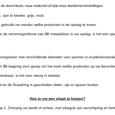
n de vloertribune, muur-onderstel of latje-muur beeldscherminstellingen.
 aan te bieden, grijs, rood.
 gebruikt om eender welke producten in de opslag te tonen.
de
or de vertoningstribune van
metaalvloer in uw opslag, is het een op
oningsvloer met
verschillende diameter voor pannen in kruidenierswin
de
an
laagring voor greep om het even welke producten
op uw bevorde
nen
basis, is het zeer stevig in winkels
.
 en de Draadring is gescheiden delen, zijn er sparen kosten.
Hoe te om een citaat te krijgen?
ap
1. Ontvang uw beeld of schets, met inbegrip van verschijning en funt