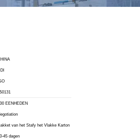
HINA
DI
SO
50131
100 EENHEDEN
egotiation
akket van het Stafy het Vlakke Karton
0-45 dagen