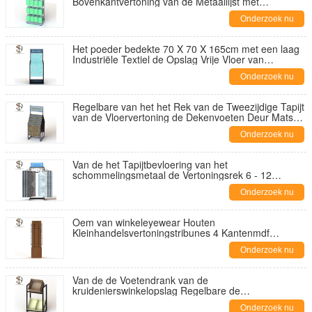
Bovenkantvertoning van de Metaallijst met
Achterkast en Hoogste Embleem
Onderzoek nu
Het poeder bedekte 70 X 70 X 165cm met een laag
Industriële Textiel de Opslag Vrije Vloer van
Vertoningstribunes
Onderzoek nu
Regelbare van het het Rek van de Tweezijdige Tapijt
van de Vloervertoning de Dekenvoeten Deur Mats
Retail
Onderzoek nu
Van de het Tapijtbevloering van het
schommelingsmetaal de Vertoningsrek 6 - 12
Dekens
Onderzoek nu
Oem van winkeleyewear Houten
Kleinhandelsvertoningstribunes 4 Kantenmdf
Bevloering met Roterende Basis
Onderzoek nu
Van de de Voetendrank van de
kruidenierswinkelopslag Regelbare de
Vertoningstribune/Rek L106 X D32 X H85cm
Onderzoek nu