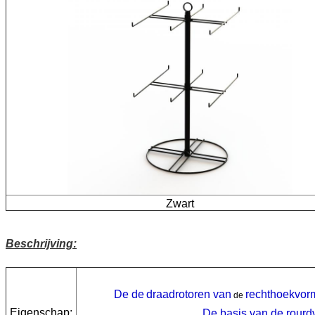
Zwart
Beschrijving:
De
de
draadrotoren van
rechthoekvor
de
Eigenschap:
De basis van de rourd