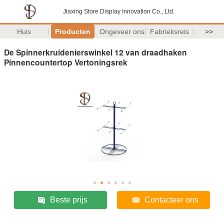
Jiaxing Store Display Innovation Co., Ltd.
Huis
Producten
Ongeveer ons
Fabrieksreis
>>
De Spinnerkruidenierswinkel 12 van draadhaken
Pinnencountertop Vertoningsrek
Beste prijs
Contacteer ons