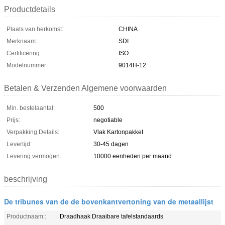
Productdetails
Plaats van herkomst:
CHINA
Merknaam:
SDI
Certificering:
ISO
Modelnummer:
9014H-12
Betalen & Verzenden Algemene voorwaarden
Min. bestelaantal:
500
Prijs:
negotiable
Verpakking Details:
Vlak Kartonpakket
Levertijd:
30-45 dagen
Levering vermogen:
10000 eenheden per maand
beschrijving
De tribunes van de de bovenkantvertoning van de metaallijst
Productnaam::
Draadhaak Draaibare tafelstandaards