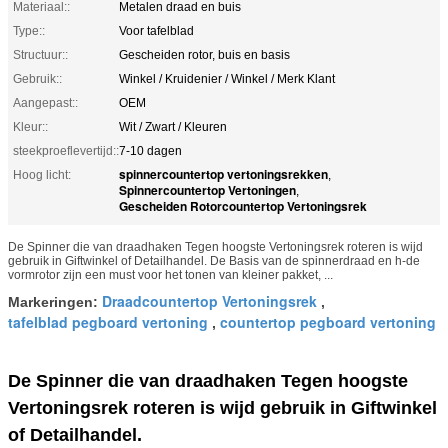
Materiaal::
Metalen draad en buis
Type::
Voor tafelblad
Structuur::
Gescheiden rotor, buis en basis
Gebruik::
Winkel / Kruidenier / Winkel / Merk Klant
Aangepast::
OEM
Kleur::
Wit / Zwart / Kleuren
steekproeflevertijd::
7-10 dagen
spinnercountertop vertoningsrekken
Hoog licht:
,
Spinnercountertop Vertoningen
,
Gescheiden Rotorcountertop Vertoningsrek
De Spinner die van draadhaken Tegen hoogste Vertoningsrek roteren is wijd
gebruik in Giftwinkel of Detailhandel. De Basis van de spinnerdraad en h-de
vormrotor zijn een must voor het tonen van kleiner pakket, ...
Draadcountertop Vertoningsrek
Markeringen:
,
tafelblad pegboard vertoning
countertop pegboard vertoning
,
De Spinner die van draadhaken Tegen hoogste
Vertoningsrek roteren is wijd gebruik in Giftwinkel
of Detailhandel.