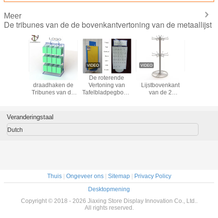
Meer
De tribunes van de de bovenkantvertoning van de metaallijst
de de
De
Enige van de de
4 Tegen de
OEM 
ovenkant
Spinnerkruidenierswinkel
Lijstbovenkant
Vertoningstribunes
draadha
 de 2
12 van
van het
van het
Tribunes
inner van
draadhaken
Haakmetaal van
kantenmetaal
de
imdraad
Pinnencountertop
de
Rotatie voor
Bovenkant
t het
Vertoningsrek
Vertoningstribunes
36pcs-Glazen
van de Met
Veranderingstaal
ende de
van de de
met Achte
gsrek van
Draadhaak de
Hoog
Dutch
 de
Vertoningshouder
Embl
ovenkant
op Lijst
 het
metaal de
gstribunes
ast
Thuis
|
Ongeveer ons
|
Sitemap
|
Privacy Policy
Desktopmening
Copyright © 2018 - 2026 Jiaxing Store Display Innovation Co., Ltd..
All rights reserved.