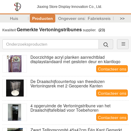
Jiaxing Store Display Innovation Co., Ltd.
Huis
Producten
Ongeveer ons
Fabrieksreis
>>
Gemerkte Vertoningstribunes
Kwaliteit
supplier.
(23)
Doorzichtige acryl planken aanrechtblad
displaystandaard met gesloten deur en klantlogo
Contacteer ons
De Draaischijfcountertop van theedozen
Vertoningsrek met 2 Geopende Kanten
Contacteer ons
4 opgeruimde de Vertoningstribune van het
Draaischijftafelblad voor Toebehoren
Contacteer ons
Zwart Tellingscomité 45x47cm Één Kant Gemerkt